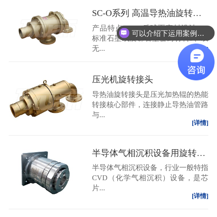
SC-O系列 高温导热油旋转接头
产品特点：1、反球面密封设计2、
可以介绍下运用案例么？
标准石墨或浸锑石墨密封材料3、双
无...
[详情]
压光机旋转接头
导热油旋转接头是压光加热辊的热能
转接核心部件，连接静止导热油管路
与...
[详情]
半导体气相沉积设备用旋转接头
半导体气相沉积设备，行业一般特指
CVD（化学气相沉积）设备，是芯
片...
[详情]