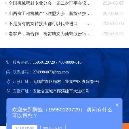
全国机械密封专业分会一届二次理事会议在郎溪顺利召开
2024-05-07
山西省工程机械产业联盟大会，腾旋科技入选成员单位
2023-09-11
不是所有的旋转接头都可以代替进口——腾旋：可替代进口的旋转接头品牌
2023-04-06
老客户，新合作，祝贺腾旋为仙鹤股份纸机量身定制的蒸汽旋转接头批量交付
2023-03-21
服务热线：
15950129729 / 400-8099-616
联系邮箱：
2749984073@qq.com
江苏厂址：
无锡市新区梅村工业集中区协俞路6号
安徽厂址：
安徽省宣城市郎溪建平大道65号
×
江苏腾旋科技股份有限公司 版权所有
欢迎来到腾旋（15950129729） 请问有什么
网站地图
可以帮您？
在线咨询
稍后再说