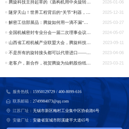
腾旋科技主持起草的《盾构机用中央旋转接头》行业标准正式发布
2026-01-06
隧穿天山！世界工程背后的“关节”利器，腾旋回转接头助力TBM挑战极限！
2025-12-31
解密工信部展品：腾旋如何用一滴不漏"技术破局半导体高端装备“卡脖子”难题"
2025-03-27
全国机械密封专业分会一届二次理事会议在郎溪顺利召开
2024-05-07
山西省工程机械产业联盟大会，腾旋科技入选成员单位
2023-09-11
不是所有的旋转接头都可以代替进口——腾旋：可替代进口的旋转接头品牌
2023-04-06
老客户，新合作，祝贺腾旋为仙鹤股份纸机量身定制的蒸汽旋转接头批量交付
2023-03-21
服务热线：
15950129729 / 400-8099-616
联系邮箱：
2749984073@qq.com
江苏厂址：
无锡市新区梅村工业集中区协俞路6号
安徽厂址：
安徽省宣城市郎溪建平大道65号